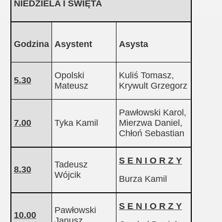
NIEDZIELA I ŚWIĘTA
Godzina
Asystent
Asysta
Opolski
Kuliś Tomasz,
5.30
Mateusz
Krywult Grzegorz
Pawłowski Karol,
7.00
Tyka Kamil
Mierzwa Daniel,
Chłoń Sebastian
S E N I O R Z Y
Tadeusz
8.30
Wójcik
Burza Kamil
S E N I O R Z Y
Pawłowski
10.00
Janusz